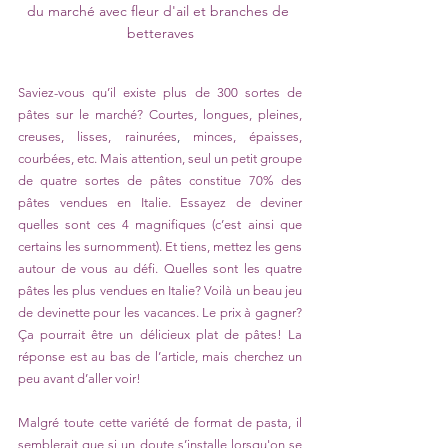
du marché avec fleur d'ail et branches de 
betteraves
Saviez-vous qu’il existe plus de 300 sortes de 
pâtes sur le marché? Courtes, longues, pleines, 
creuses, lisses, rainurées
, 
minces, épaisses, 
courbées, etc. Mais attention, seul un petit groupe 
de quatre sortes de pâtes constitue 70% des 
pâtes vendues en Italie. Essayez de deviner 
quelles sont ces 4 magnifiques (c’est ainsi que 
certains les surnomment). Et tiens, mettez les gens 
autour de vous au défi. Quelles sont les quatre 
pâtes les plus vendues en Italie? Voilà un beau jeu 
de devinette pour les vacances. Le prix à gagner? 
Ça pourrait être un délicieux plat de pâtes! La 
réponse est au bas de l’article, mais cherchez un 
peu avant d’aller voir!
Malgré toute cette variété de format de pasta, il 
semblerait que si un doute s’installe lorsqu'on se 