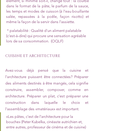
élément, si minime soit-il, change tout : la courbe 
dans le format de la pâte, le parfum de la sauce, 
les temps et modes de cuisson (à l’eau bouillante 
salée, repassées à la poêle, façon risotto) et 
même la façon de la servir dans l’assiette.
*
palatabilité : Qualité d'un aliment palatable 
(c'est-à-dire) qui procure une sensation agréable 
lors de sa consommation.  (OQLF)
CUISINE ET ARCHITECTURE
Avez-vous déjà pensé que la cuisine et 
l’architecture puissent être connectées? Préparer 
des aliments destinés à être mangés, cela signifie 
construire, assembler, composer, comme en 
architecture. Préparer un plat, c’est préparer une 
construction dans laquelle le choix et 
l’assemblage des «matériaux» est important.
«Les pâtes, c’est de l’architecture pour la 
bouche» (Peter Kubelka, cinéaste autrichien et, 
entre autres, professeur de cinéma et de cuisine)