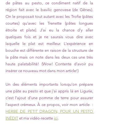
de pâtes au pesto, ce condiment natif de la 
région fait avec le basilic genovese (de Gênes). 
On le proposait tout autant avec les Trofie (pâtes 
courtes) qu’avec les Trenette (pâtes longues 
étroite et plate). J’ai eu la chance d’y aller 
quelques fois et je ne saurais vous dire avec 
laquelle le plat est meilleur. L’expérience en 
bouche est différente en raison de la structure de 
la pâte mais on note dans les deux cas une très 
haute palatabilité! (Wow! Contente d'avoir pu 
insérer ce nouveau mot dans mon article!) 
Un des éléments importants lorsqu'on prépare 
une pâte au pesto et que j'ai appris là en Ligurie, 
c’est l’ajout d’une pomme de terre pour assurer 
l’aspect crémeux. À ce propos, voir mon article  : 
HERBE DE PETIT DRAGON, POUR UN PESTO 
INÉDIT
 et ma vidéo-recette 
ici
.