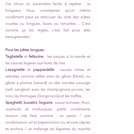
J’ai choisi un paramètre facile à repérer : la 
longueur. Vous constaterez qu’un même 
condiment peut se retrouver du côté des pâtes 
courtes ou longues, lisses ou rainurées… C’est 
comme ça les règles, c’est fait pour être 
transgressées! 
Pour les pâtes longues : 
Tagliatelle
 et 
fettucine
 : les sauces à la viande et 
les sauces légères aux fruits de mer.
Lasagnette
 et 
pappardelle
 : sauces riches et 
relevées comme celles avec du gibier (lièvre), ou 
gibier à plumes (canard) ou des viandes sauvage 
(cerf, sanglier), avec les champignons porcini, les 
noix, les fromages (Gorgonzola) et les truffes.
Spaghetti
, 
bucatini
, 
linguine
 : sauce tomates, thon, 
crustacés et mollusques, petits condiments 
maison vite faits comme : un pesto / une 
combinaison ail et peperoncino ou encore câpres 
et anchois / un mélange de légumes du marché 