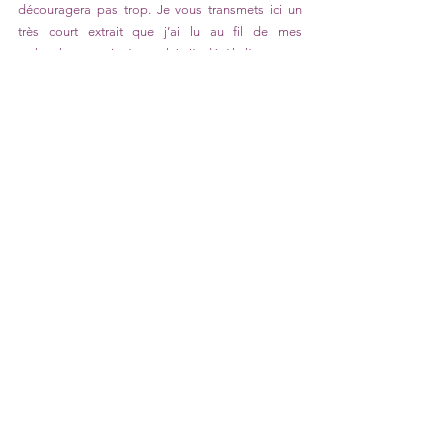
découragera pas trop. Je vous transmets ici un 
très court extrait que j’ai lu au fil de mes 
recherches et qui m’a touché. J’y décèle l’amour et 
le respect que les Italiens portent à la pasta. Il est 
question des formes et de la texture qui vont 
déterminer le comportement de la pâte avec la 
sauce.
Celles qui sont rugueuses ou rainurées retiennent 
mieux les sauces, celles qui sont trouées les 
accueillent dans une étreinte, celles qui sont lisses 
se laissent envelopper.
Tout ça me fait penser que si on prête attention à 
notre choix de pâte, la poésie peut se glisser 
doucement dans notre assiette. Je vous en 
souhaite tout plein!
Au plaisir,
Lucie