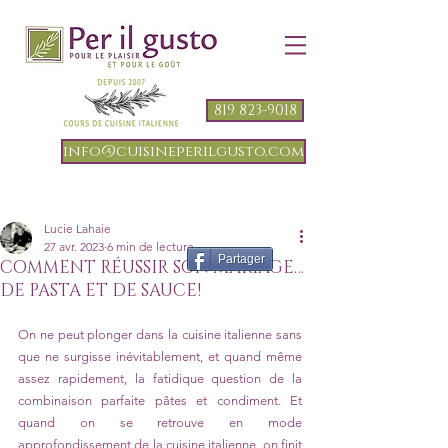
819 823-9018
info@cuisineperilgusto.com
Lucie Lahaie
27 avr. 2023
6 min de lecture
Partager
COMMENT RÉUSSIR SON MARIAGE…
DE PASTA ET DE SAUCE!
On ne peut plonger dans la cuisine italienne sans 
que ne surgisse inévitablement, et quand même 
assez rapidement, la fatidique question de la 
combinaison parfaite pâtes et condiment. Et 
quand on se retrouve en mode 
approfondissement de la cuisine italienne, on finit 