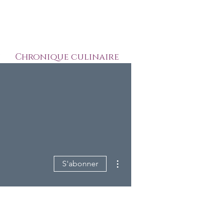
?
Chronique culinaire
gusto.com
819 823-9018
Plus d'actions
S'abonner