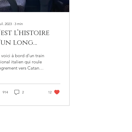
uil. 2023
∙
3
min
’est l’histoire
’un long
oyage en train
voici à bord d’un train
ional italien qui roule
ègrement vers Catania,
Sicile. Il nous faudra 10
res pour arriver à...
914
2
12