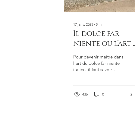
17 janv. 2025
∙
5
min
Il dolce far
niente ou l’art
de trouver la
Pour devenir maître dans
joie dans les
l'art du dolce far niente
italien, il faut savoir
choses les plus
s’arrêter, décrocher et
simples
laisser l’esprit
vagabonder
436
0
2