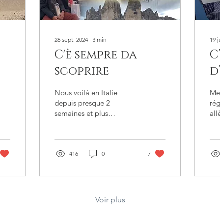
26 sept. 2024
∙
3
min
19 j
C'è sempre da
C
scoprire
d
v
Nous voilà en Italie
Me 
depuis presque 2
rég
semaines et plus
all
précisément dans la
en 
région de la Vénétie. À
heu
nous les bons vins rouges
de la...
416
0
7
Voir plus