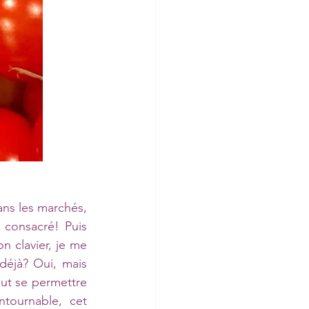
s les marchés, 
consacré! Puis 
 clavier, je me 
éjà? Oui, mais 
eut se permettre 
ournable, cet 