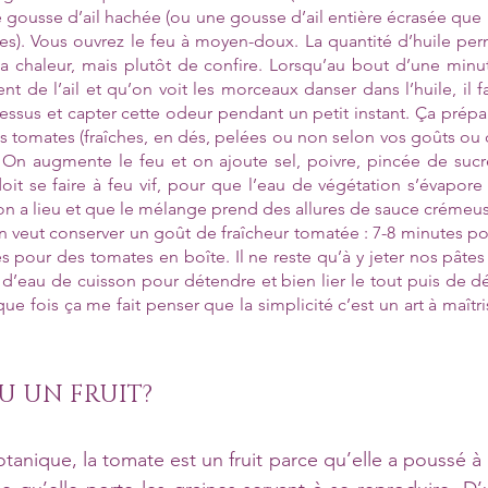
gousse d’ail hachée (ou une gousse d’ail entière écrasée que l’
s). Vous ouvrez le feu à moyen-doux. La quantité d’huile perme
la chaleur, mais plutôt de confire. Lorsqu’au bout d’une minu
nt de l’ail et qu’on voit les morceaux danser dans l’huile, il 
ssus et capter cette odeur pendant un petit instant. Ça prépar
s tomates (fraîches, en dés, pelées ou non selon vos goûts ou 
On augmente le feu et on ajoute sel, poivre, pincée de sucre 
doit se faire à feu vif, pour que l’eau de végétation s’évapore
ion a lieu et que le mélange prend des allures de sauce crémeu
on veut conserver un goût de fraîcheur tomatée : 7-8 minutes p
es pour des tomates en boîte. Il ne reste qu’à y jeter nos pâtes
d’eau de cuisson pour détendre et bien lier le tout puis de dé
 fois ça me fait penser que la simplicité c’est un art à maîtris
U UN FRUIT?
anique, la tomate est un fruit parce qu’elle a poussé à pa