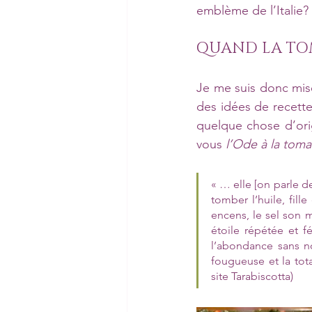
emblème de l’Italie? 
QUAND LA TOM
Je me suis donc mise 
des idées de recettes
quelque chose d’ori
vous 
l’Ode à la toma
« … elle [on parle de
tomber l’huile, fille
encens, le sel son ma
étoile répétée et f
l’abondance sans noy
fougueuse et la tota
site Tarabiscotta)