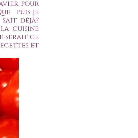
vier pour 
e puis-je 
ait déjà? 
la cuisine 
 serait-ce 
ecettes et 