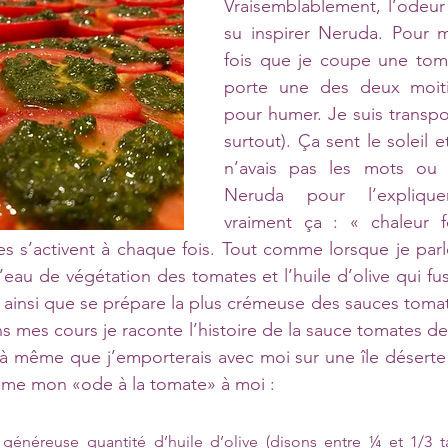
Vraisemblablement, l’odeur
su inspirer Neruda. Pour m
fois que je coupe une toma
porte une des deux moit
pour humer. Je suis transpor
surtout). Ça sent le soleil e
n’avais pas les mots ou l’
Neruda pour l’expliquer
vraiment ça : « chaleur 
les s’activent à chaque fois. Tout comme lorsque je parl
’eau de végétation des tomates et l’huile d’olive qui fus
st ainsi que se prépare la plus crémeuse des sauces tomat
 mes cours je raconte l’histoire de la sauce tomates de
là même que j’emporterais avec moi sur une île déserte s
mme mon «ode à la tomate» à moi :
énéreuse quantité d’huile d’olive (disons entre ¼ et 1/3 t