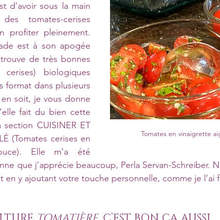
st d’avoir sous la main 
es tomates-cerises 
 profiter pleinement. 
lade est à son apogée 
 trouve de très bonnes 
 cerises) biologiques 
 format dans plusieurs 
 en soit, je vous donne 
elle fait du bien cette 
la section CUISINER ET 
Tomates en vinaigrette a
LÉ (Tomates cerises en 
douce). Elle m’a été 
nne que j’apprécie beaucoup, Perla Servan-Schreiber. N’h
t en y ajoutant votre touche personnelle, comme je l’ai 
LTURE 
TOMATIÈRE, 
C’EST BON ÇA AUSSI