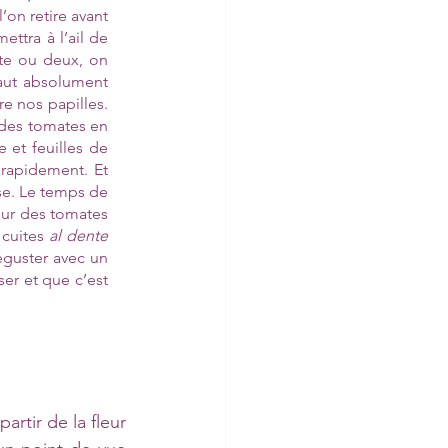
on retire avant 
ttra à l’ail de 
te ou deux, on 
faut absolument 
e nos papilles. 
des tomates en 
et feuilles de 
 rapidement. Et 
se. Le temps de 
our des tomates 
 cuites 
al dente 
guster avec un 
er et que c’est 
rtir de la fleur 