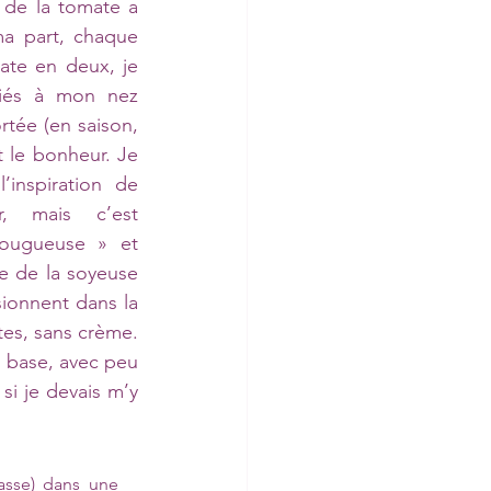
 de la tomate a 
a part, chaque 
te en deux, je 
iés à mon nez 
tée (en saison, 
t le bonheur. Je 
inspiration de 
, mais c’est 
fougueuse » et 
e de la soyeuse 
ionnent dans la 
es, sans crème. 
 base, avec peu 
i je devais m’y 
asse) dans une 