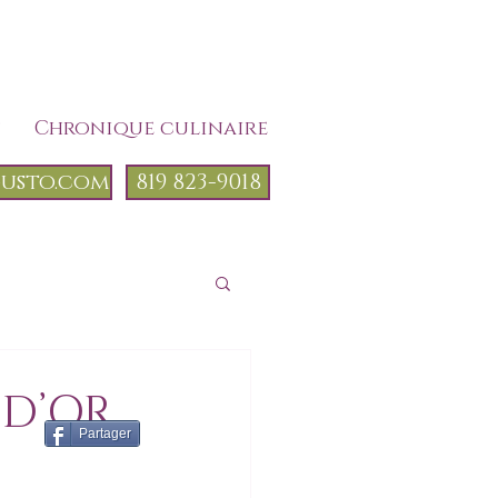
?
Chronique culinaire
gusto.com
819 823-9018
D’OR,
Partager