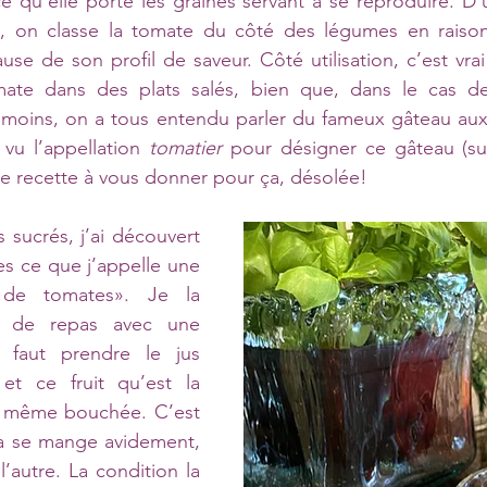
e qu’elle porte les graines servant à se reproduire. D’
e, on classe la tomate du côté des légumes en raison d
use de son profil de saveur. Côté utilisation, c’est vrai 
mate dans des plats salés, bien que, dans le cas d
e moins, on a tous entendu parler du fameux gâteau aux
 vu l’appellation 
tomatier
de recette à vous donner pour ça, désolée!
 sucrés, j’ai découvert 
es ce que j’appelle une 
 de tomates». Je la 
 de repas avec une 
l faut prendre le jus 
et ce fruit qu’est la 
e même bouchée. C’est 
a se mange avidement, 
autre. La condition la 