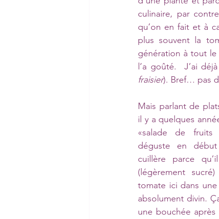
d’une plante et parc
culinaire, par contr
qu’on en fait et à ca
plus souvent la to
génération à tout l
l’a goûté.  J’ai déjà
fraisier
). Bref… pas 
Mais parlant de plats
il y a quelques anné
«salade de fruits
déguste en début
cuillère parce qu’i
(légèrement sucré) 
tomate ici dans un
absolument divin. Ç
une bouchée après l’