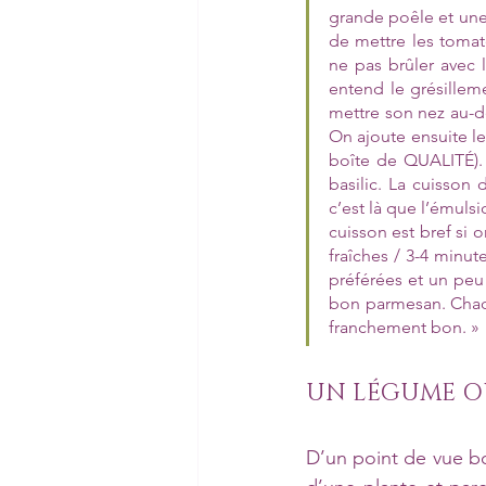
grande poêle et une 
de mettre les tomate
ne pas brûler avec 
entend le grésilleme
mettre son nez au-de
On ajoute ensuite le
boîte de QUALITÉ). 
basilic. La cuisson 
c’est là que l’émuls
cuisson est bref si 
fraîches / 3-4 minut
préférées et un peu 
bon parmesan. Chaque
franchement bon. »
UN LÉGUME O
D’un point de vue bot