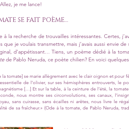
Allez, je me lance!
ATE SE FAIT POÈME…
à la recherche de trouvailles intéressantes. Certes, j’av
 que je voulais transmettre, mais j’avais aussi envie de
ginal, d’appétissant… Tiens, un poème dédié à la toma
te
 de Pablo Neruda, ce poète chilien? En voici quelques 
 la tomate] se marie allègrement avec le clair oignon et pour fêt
 essentielle de l’olivier, sur ses hémisphères entrouverts, le po
gnétisme […] Et sur la table, à la ceinture de l’été, la tomate, 
éconde, nous montre ses circonvolutions, ses canaux, l’insign
au, sans cuirasse, sans écailles ni arêtes, nous livre le réga
lité de sa fraîcheur.» (Ode à la tomate, de Pablo Neruda, trad