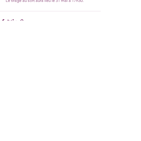
Le tirage au sort aura lieu le 31 mai à 17h30.
Voir tout
Posts récents