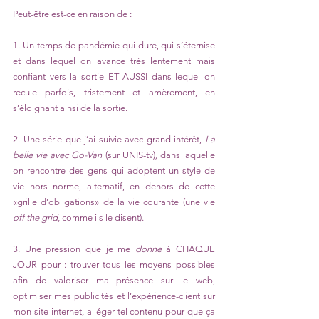
Peut-être est-ce en raison de : 
1. Un temps de pandémie qui dure, qui s’éternise 
et dans lequel on avance très lentement mais 
confiant vers la sortie ET AUSSI dans lequel on 
recule parfois, tristement et amèrement, en 
s’éloignant ainsi de la sortie.
2. Une série que j’ai suivie avec grand intérêt, 
La 
belle vie avec Go-Van
 (sur UNIS-tv)
,
 dans laquelle 
on rencontre des gens qui adoptent un style de 
vie hors norme, alternatif, en dehors de cette 
«grille d’obligations» de la vie courante (une vie 
off the grid
, comme ils le disent).
3. Une pression que je me 
donne
 à CHAQUE 
JOUR pour : trouver tous les moyens possibles 
afin de valoriser ma présence sur le web, 
optimiser mes publicités et l’expérience-client sur 
mon site internet, alléger tel contenu pour que ça 