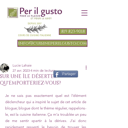
819 823-9018
info@cuisineperilgusto.com
Lucie Lahaie
27 avr. 2023
4 min de lecture
Partager
SUR UNE ÎLE DÉSERTE...
QU'EMPORTERIEZ-VOUS?
Je ne sais pas exactement quel est l’élément 
déclencheur qui a inspiré le sujet de cet article de 
blogue; blogue dont le thème régulier, rappelons-
le, est la cuisine italienne. Ça m’a troublée un peu 
de me sentir «partir à la dérive». J’ai donc 
rapidement ressenti le besoin de trouver les 