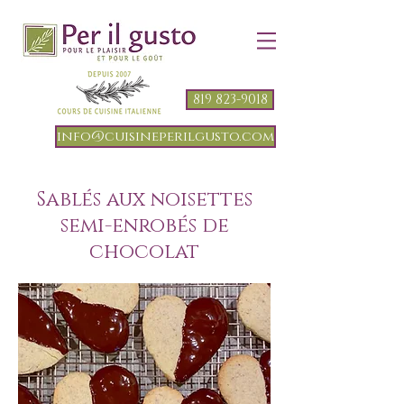
819 823-9018
info@cuisineperilgusto.com
Sablés aux noisettes
semi-enrobés de
chocolat