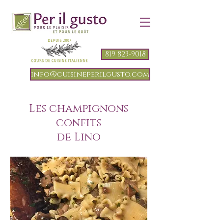
819 823-9018
info@cuisineperilgusto.com
Les champignons
confits
de Lino