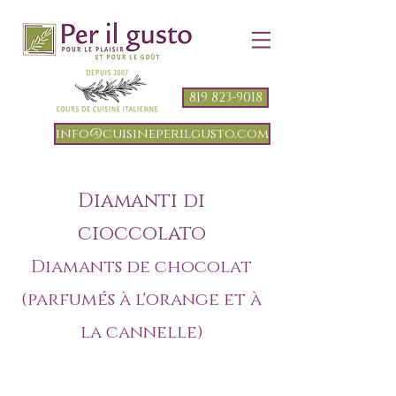
819 823-9018
info@cuisineperilgusto.com
Diamanti di
cioccolato
Diamants de chocolat
(parfumés à l'orange et à
la cannelle)
(petite