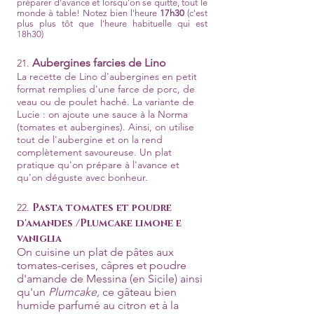
préparer d'avance et lorsqu'on se quitte, tout le
monde à table! Notez bien l'heure
17h30
(c'est
plus plus tôt que l'heure habituelle qui est
18h30)
Aubergines farcies de Lino
21.
La recette de Lino d'aubergines en petit
format remplies d'une farce de porc, de
veau ou de poulet haché. La variante de
Lucie : on ajoute une sauce à la Norma
(tomates et aubergines). Ainsi, on utilise
tout de l'aubergine et on la rend
complètement savoureuse. Un plat
pratique qu'on prépare à l'avance et
qu'on déguste avec bonheur.
22.
Pasta tomates et poudre
d'amandes /Plumcake limone e
vaniglia
On cuisine un plat de pâtes aux
tomates-cerises, câpres et poudre
d'amande de Messina (en Sicile) ainsi
qu'un
Plumcake,
ce gâteau bien
humide parfumé au citron et à la