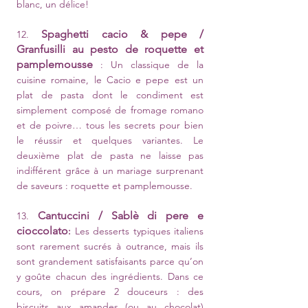
blanc, un délice!
Spaghetti cacio & pepe /
12.
Gra
nfusilli au pesto de roquette et
pamplemousse
: Un classique de la
cuisine romaine, le Cacio e pepe est un
plat de pasta dont le condiment est
simplement composé de fromage romano
et de poivre… tous les secrets pour bien
le réussir et quelques variantes. Le
deuxième plat de pasta ne laisse pas
indifférent grâce à un mariage surprenant
de saveurs : roquette et pamplemousse.
Cantuccini / Sablè di pere e
13.
cioccolato
:
Les desserts typiques italiens
sont rarement sucrés à outrance, mais ils
sont grandement satisfaisants parce qu’on
y goûte chacun des ingrédients. Dans ce
cours, on prépare 2 douceurs : des
biscuits aux amandes (ou au chocolat)