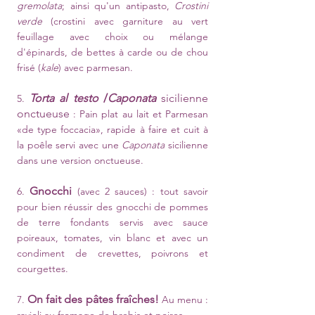
gremolata
; ainsi qu'un antipasto,
Crostini
verde
(crostini avec garniture au vert
feuillage avec choix ou mélange
d'épinards, de bettes à carde ou de chou
frisé (
kale
) avec parmesan.
Torta al testo
/
Caponata
sicilienne
5.
onctueuse
: Pain plat au lait et Parmesan
«de type foccacia», rapide à faire et cuit à
la poêle servi avec une
Caponata
sicilienne
dans une version onctueuse.
Gnocchi
6.
(avec 2 sauces) : tout savoir
pour bien réussir des gnocchi de pommes
de terre fondants servis avec sauce
poireaux, tomates, vin blanc et avec un
condiment de crevettes, poivrons et
courgettes.
On fait des pâtes fraîches!
7.
Au menu :