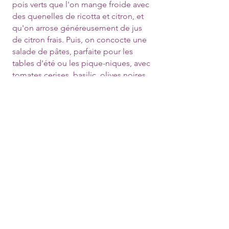
pois verts que l'on mange froide avec
des quenelles de ricotta et citron, et
qu'on arrose généreusement de jus
de citron frais. Puis, on concocte une
salade de pâtes, parfaite pour les
tables d'été ou les pique-niques, avec
tomates cerises, basilic, olives noires
et la crémeuse mozzarella di bufala.
Je vous envoie les ingrédients et
quelques petits éléments à préparer
d'avance et lorsqu'on se quitte, tout
le monde à table et dehors,
souhaitons-le! Notez bien l'heure
17h30
(c'est plus plus tôt que l'heure
habituelle qui est 18h30)
25. Pesto alla siciliana / Crema
di ricotta profumata
On prépare le pesto typique de la
Sicile avec poivrons de couleurs