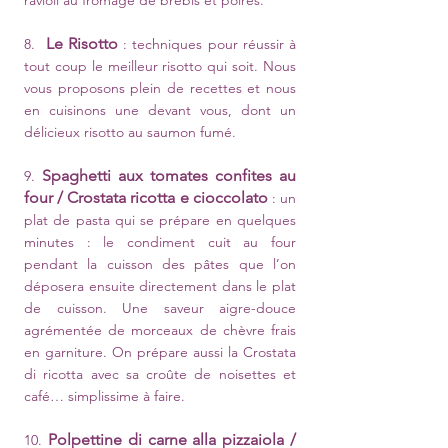
ravioli au fromage de brebis et poires.
Le Risotto
8.
: techniques pour réussir à
tout coup le meilleur risotto qui soit. Nous
vous proposons plein de recettes et nous
en cuisinons une devant vous, dont un
délicieux risotto au saumon fumé.
Spaghetti aux tomates confites au
9.
four / Crostata ricotta e cioccolato
: un
plat de pasta qui se prépare en quelques
minutes : le condiment cuit au four
pendant la cuisson des pâtes que l’on
déposera ensuite directement dans le plat
de cuisson. Une saveur aigre-douce
agrémentée de morceaux de chèvre frais
en garniture. On prépare aussi la Crostata
di ricotta avec sa croûte de noisettes et
café… simplissime à faire.
Polpettine di carne alla pizzaiola /
10.