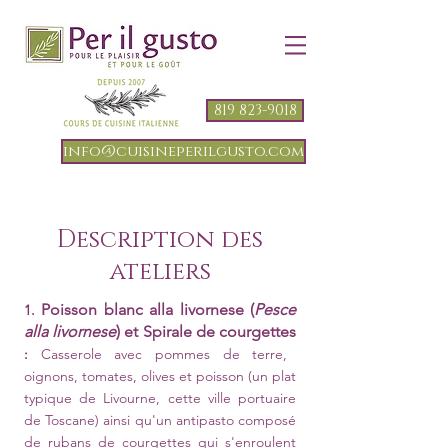
819 823-9018
info@cuisineperilgusto.com
Description des
ateliers
Poisson blanc alla livornese (
Pesce
1.
alla livornese
) et Spirale de courgettes
:
Casserole avec pommes de terre,
oignons, tomates, olives et poisson (un plat
typique de Livourne, cette ville portuaire
de Toscane) ainsi qu'un antipasto composé
de rubans de courgettes qui s'enroulent