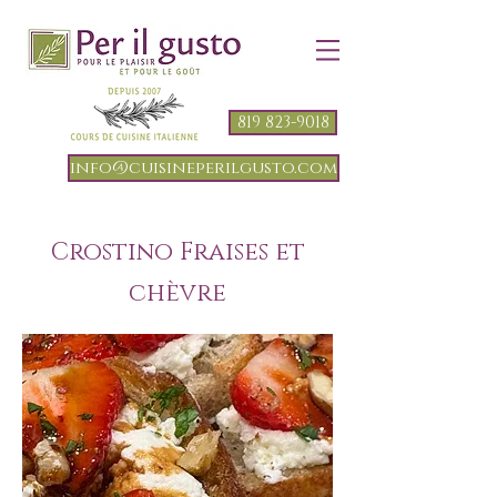
819 823-9018
info@cuisineperilgusto.com
Crostino Fraises et
chèvre