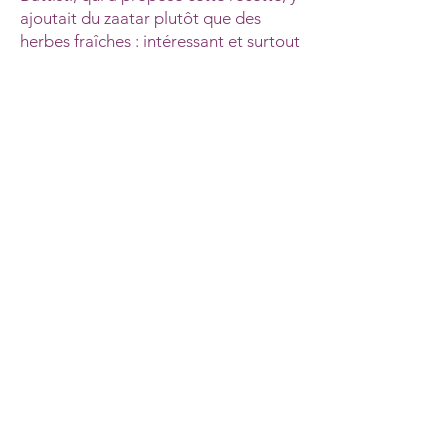
ajoutait du zaatar plutôt que des
herbes fraîches : intéressant et surtout
exotique... à vous de voir!
*
Les Diamants avant cuisson
*Tous droits réservés. Merci de me citer si vous utilisez une recette
ou une photo : Cuisine Per il gusto.
Merci à JCADesigncommunication pour la création de mon logo.
À propos de nous
Nous joindre
Boutique