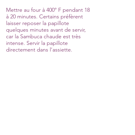
Mettre au four à 400° F pendant 18
à 20 minutes. Certains préfèrent
laisser reposer la papillote
quelques minutes avant de servir,
car la Sambuca chaude est très
intense. Servir la papillote
directement dans l’assiette.
* On peut aussi utiliser du Marsala,
auquel cas, on augmente un peu
la quantité (2 ou 3 c. à soupe).
*Tous droits réservés. Merci de me citer si vous utilisez une recette
ou une photo : Cuisine Per il gusto.
Merci à JCADesigncommunication pour la création de mon logo.
À propos de nous
Nous joindre