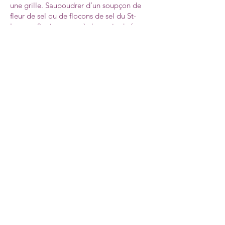
une grille. Saupoudrer d’un soupçon de
fleur de sel ou de flocons de sel du St-
Laurent 3 minutes après la sortie du four.
*Tous droits réservés. Merci de me citer si vous utilisez une recette
ou une photo : Cuisine Per il gusto.
Merci à JCADesigncommunication pour la création de mon logo.
À propos de nous
Nous joindre
Boutique
Inscrivez-vous à notre infolettre