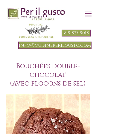
819 823-9018
info@cuisineperilgusto.com
Bouchées double-
chocolat
(avec flocons de sel)