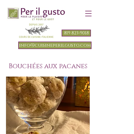
819 823-9018
info@cuisineperilgusto.com
Bouchées aux pacanes