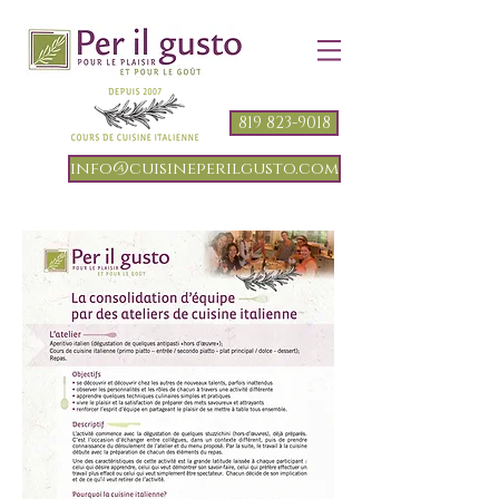
819 823-9018
info@cuisineperilgusto.com