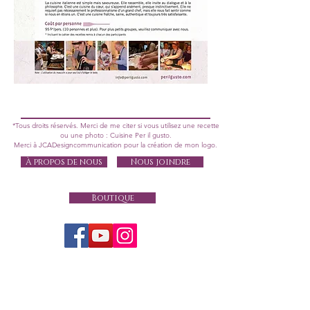
*Tous droits réservés. Merci de me citer si vous utilisez une recette
ou une photo : Cuisine Per il gusto.
Merci à JCADesigncommunication pour la création de mon logo.
À propos de nous
Nous joindre
Boutique